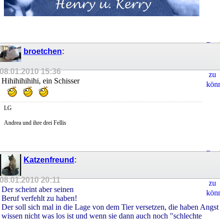
Regi
broetchen
:
um
Ant
08.01.2010
15:36
zu
Hihihihihihi, ein Schisser
kön
LG
Andrea und ihre drei Fellis
Regi
Katzenfreund
:
um
Ant
08.01.2010
20:11
zu
Der scheint aber seinen
kön
Beruf verfehlt zu haben!
Der soll sich mal in die Lage von dem Tier versetzen, die haben Angst
wissen nicht was los ist und wenn sie dann auch noch "schlechte