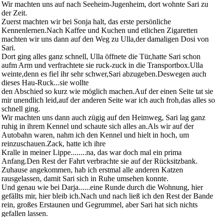
Wir machten uns auf nach Seeheim-Jugenheim, dort wohnte Sari zu
der Zeit.
Zuerst machten wir bei Sonja halt, das erste persönliche
Kennenlernen.Nach Kaffee und Kuchen und etlichen Zigaretten
machten wir uns dann auf den Weg zu Ulla,der damaligen Dosi von
Sari.
Dort ging alles ganz schnell, Ulla öffnete die Tür,hatte Sari schon
aufm Arm und verfrachtete sie ruck-zuck in die Transportbox.Ulla
weinte,denn es fiel ihr sehr schwer,Sari abzugeben.Deswegen auch
dieses Hau-Ruck...sie wollte
den Abschied so kurz wie möglich machen.Auf der einen Seite tat sie
mir unendlich leid,auf der anderen Seite war ich auch froh,das alles so
schnell ging.
Wir machten uns dann auch zügig auf den Heimweg, Sari lag ganz
ruhig in ihrem Kennel und schaute sich alles an.Als wir auf der
Autobahn waren, nahm ich den Kennel und hielt in hoch, um
reinzuschauen.Zack, hatte ich ihre
Kralle in meiner Lippe........na, das war doch mal ein prima
Anfang.Den Rest der Fahrt verbrachte sie auf der Rücksitzbank.
Zuhause angekommen, hab ich erstmal alle anderen Katzen
rausgelassen, damit Sari sich in Ruhe umsehen konnte.
Und genau wie bei Darja......eine Runde durch die Wohnung, hier
gefällts mir, hier bleib ich.Nach und nach ließ ich den Rest der Bande
rein, großes Erstaunen und Gegrummel, aber Sari hat sich nichts
gefallen lassen.