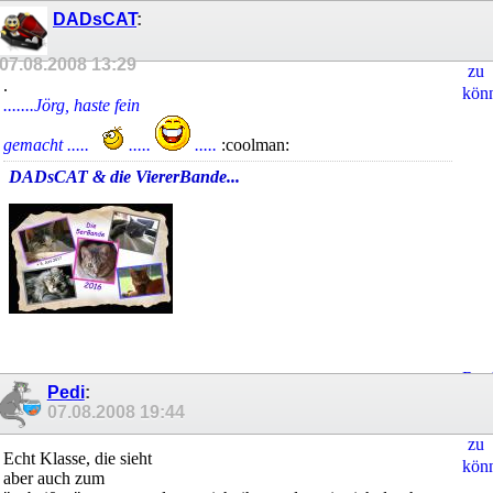
Regi
DADsCAT
:
um
Ant
07.08.2008
13:29
zu
.
kön
.......Jörg, haste fein
gemacht .....
.....
.....
:coolman:
DADsCAT & die ViererBande...
Regi
Pedi
:
um
07.08.2008
19:44
Ant
zu
Echt Klasse, die sieht
kön
aber auch zum