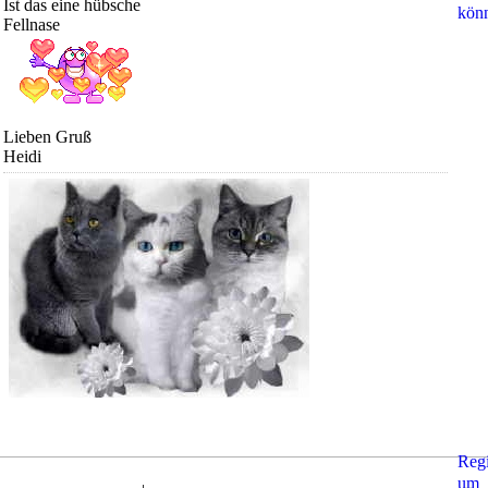
Ist das eine hübsche
kön
Fellnase
Lieben Gruß
Heidi
Regi
um