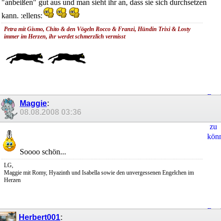
"anbeißen" gut aus und man sieht ihr an, dass sie sich durchsetzen
kann. :ellens:
Petra mit Gismo, Chito & den Vögeln Rocco & Franzi, Hündin Trixi & Losty
immer
im Herzen, ihr werdet schmerzlich vermisst
Regi
Maggie
:
um
08.08.2008
03:36
Ant
zu
kön
Soooo schön...
LG,
Maggie mit Romy, Hyazinth und Isabella sowie den unvergessenen Engelchen im
Herzen
Regi
Herbert001
:
um