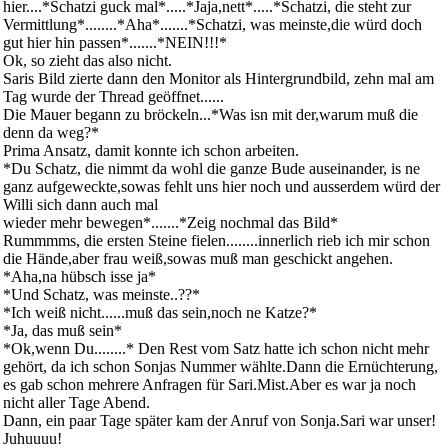
hier....*Schatzi guck mal*.....*Jaja,nett*.....*Schatzi, die steht zur
Vermittlung*........*Aha*.......*Schatzi, was meinste,die würd doch
gut hier hin passen*.......*NEIN!!!*
Ok, so zieht das also nicht.
Saris Bild zierte dann den Monitor als Hintergrundbild, zehn mal am
Tag wurde der Thread geöffnet......
Die Mauer begann zu bröckeln...*Was isn mit der,warum muß die
denn da weg?*
Prima Ansatz, damit konnte ich schon arbeiten.
*Du Schatz, die nimmt da wohl die ganze Bude auseinander, is ne
ganz aufgeweckte,sowas fehlt uns hier noch und ausserdem würd der
Willi sich dann auch mal
wieder mehr bewegen*.......*Zeig nochmal das Bild*
Rummmms, die ersten Steine fielen........innerlich rieb ich mir schon
die Hände,aber frau weiß,sowas muß man geschickt angehen.
*Aha,na hübsch isse ja*
*Und Schatz, was meinste..??*
*Ich weiß nicht......muß das sein,noch ne Katze?*
*Ja, das muß sein*
*Ok,wenn Du........* Den Rest vom Satz hatte ich schon nicht mehr
gehört, da ich schon Sonjas Nummer wählte.Dann die Ernüchterung,
es gab schon mehrere Anfragen für Sari.Mist.Aber es war ja noch
nicht aller Tage Abend.
Dann, ein paar Tage später kam der Anruf von Sonja.Sari war unser!
Juhuuuu!