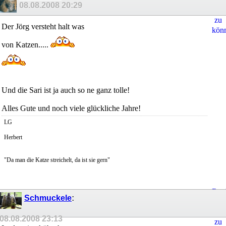
08.08.2008
20:29
Ant
zu
Der Jörg versteht halt was
kön
von Katzen.....
Und die Sari ist ja auch so ne ganz tolle!
Alles Gute und noch viele glückliche Jahre!
LG
Herbert
"Da man die Katze streichelt, da ist sie gern"
Regi
Schmuckele
:
um
Ant
08.08.2008
23:13
zu