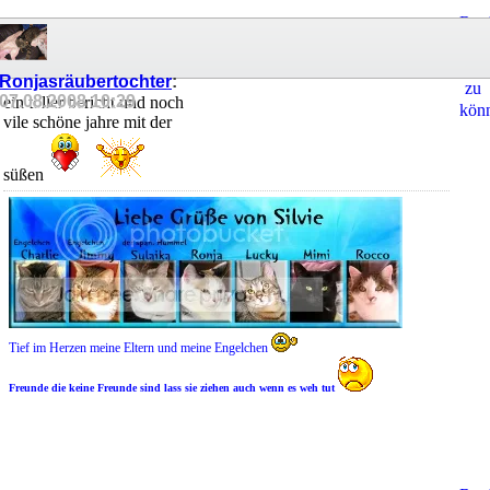
Regi
um
Ant
Ronjasräubertochter
:
zu
07.08.2008
10:29
ein toller bericht und noch
kön
vile schöne jahre mit der
süßen
Tief im Herzen meine Eltern und meine Engelchen
Freunde die keine Freunde sind lass sie ziehen auch wenn es weh tut