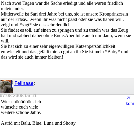
Nach zwei Tagen war die Sache erledigt und alle waren friedlich
miteinander.
Mittlerweile ist Sari drei Jahre bei uns, sie ist unsere Kronprinzessin
auf der Erbse....wenn ihr was nicht passt oder sie was haben will,
zeigt und *sagt* sie das sehr deutlich.
Sie findet es toll, auf einen zu springen und zu treteln was das Zeug
hält und sabbert dabei ohne Ende.Aber bitte auch nur dann, wenn sie
will.
Sie hat sich zu einer sehr eigenwilligen Katzenpersönlichkeit
entwickelt und das gefällt mir so gut an ihr.Sie ist mein *Baby* und
das wird sie auch immer bleiben!
Regi
Fellnase
:
um
Ant
07.08.2008
06:11
zu
Wie schöööööön. Ich
kön
wünsche euch viele
weitere schöne Jahre.
Astrid mit Balu, Blue, Luna und Shorty