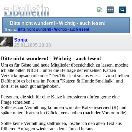
Bitte nicht wundern! - Wichtig - auch lesen!
Thema:
Bitte nicht wundern! - Wichtig - auch lesen!
Sonja
:
25.01.2005
20:38
Bitte nicht wundern! - Wichtig - auch lesen!
Um es für Gäste und neue Mitglieder übersichtlich zu lassen, möchte
ich alle bitten NICHT unter die Beiträge der einzelnen Katzen
Verzückungsausrufe oder "Der/Die sieht so aus wie....." zu schreiben.
Dafür gibt es bei uns im Forum "Katzen & Hunde Smalltalk" und
dort ist es auch gut aufgehoben.
Personen, die sich für eine Katze interessieren dürfen gerne eine
Frage schreiben...
Sollte es zur Vermittlung kommen wird die Katze reserviert (R) und
später unter "Katzen im Glück" verschoben (nach der Vorkontrolle)
Sollte keine Vermittlung stattfinden, lösche ich den alten Text aus
früheren Anfragen wieder aus dem Thread heraus.