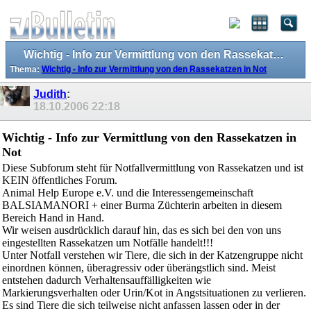
Wichtig - Info zur Vermittlung von den Rassekatzen in Not
Thema:
Wichtig - Info zur Vermittlung von den Rassekatzen in Not
Judith
:
18.10.2006
22:18
Wichtig - Info zur Vermittlung von den Rassekatzen in
Not
Diese Subforum steht für Notfallvermittlung von Rassekatzen und ist
KEIN öffentliches Forum.
Animal Help Europe e.V. und die Interessengemeinschaft
BALSIAMANORI + einer Burma Züchterin arbeiten in diesem
Bereich Hand in Hand.
Wir weisen ausdrücklich darauf hin, das es sich bei den von uns
eingestellten Rassekatzen um Notfälle handelt!!!
Unter Notfall verstehen wir Tiere, die sich in der Katzengruppe nicht
einordnen können, überagressiv oder überängstlich sind. Meist
entstehen dadurch Verhaltensauffälligkeiten wie
Markierungsverhalten oder Urin/Kot in Angstsituationen zu verlieren.
Es sind Tiere die sich teilweise nicht anfassen lassen oder in der