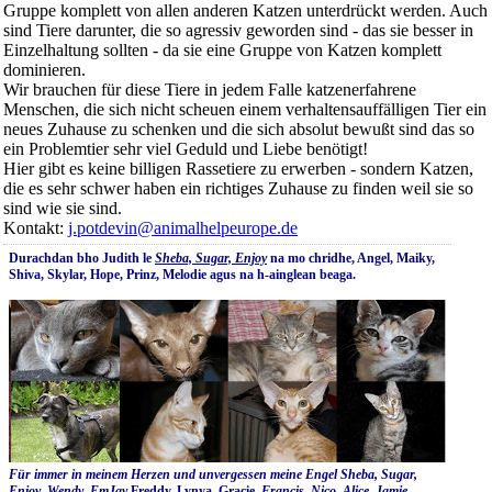
Gruppe komplett von allen anderen Katzen unterdrückt werden. Auch
sind Tiere darunter, die so agressiv geworden sind - das sie besser in
Einzelhaltung sollten - da sie eine Gruppe von Katzen komplett
dominieren.
Wir brauchen für diese Tiere in jedem Falle katzenerfahrene
Menschen, die sich nicht scheuen einem verhaltensauffälligen Tier ein
neues Zuhause zu schenken und die sich absolut bewußt sind das so
ein Problemtier sehr viel Geduld und Liebe benötigt!
Hier gibt es keine billigen Rassetiere zu erwerben - sondern Katzen,
die es sehr schwer haben ein richtiges Zuhause zu finden weil sie so
sind wie sie sind.
Kontakt:
j.potdevin@animalhelpeurope.de
Durachdan bho Judith le
Sheba, Sugar, Enjoy
na mo chridhe, Angel, Maiky,
Shiva, Skylar, Hope, Prinz, Melodie agus na h-ainglean beaga
.
Für immer in meinem Herzen und unvergessen meine Engel Sheba, Sugar,
Enjoy, Wendy, EmJay
Freddy, Lynya, Gracie,
Francis, Nico, Alice, Jamie,