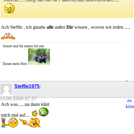
Ach Steffie , ich glaube
alle
außer
Dir
wissen , wovon wir reden .....
Annett und für immer bei mir
Tarzan mein Herz
Regi
Steffie1975
:
um
Ant
14.06.2006
07:57
zu
Ach was......na dann klärt
kön
mich mal auf....