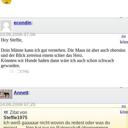
Regi
econdin
:
um
Ant
14.06.2006
07:06
zu
Hey Steffie,
kön
Dein Männe kann ich gut verstehen. Die Maus ist aber auch obersüss
und der Blick zerreisst einem schier das Herz.
Könnten wir Hunde halten dann wäre ich auch schon schwach
geworden.
Regi
Annett
:
um
Ant
14.06.2006
07:25
zu
kön
Zitat von
Steffie1975
Ich weiß gaaaaar nicht wovon du redest oder was du
meinst.......Jörg hat nur ne Patenschaft übernommen.....