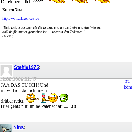
Du einnerst dich ?????
Kenavo Nina
.................................................. .................................................. ........................
http://www.triskell-cats.de
"Kein Leid ist größer als die Erinnerung an die Liebe und das Wissen,
daß sie für immer gestorben ist .... selbst in den Träumen "
(MZB )
.................................................. .................................................. .........................
Regi
Steffie1975
:
um
Ant
13.06.2006
21:47
zu
JAA DAS TU ICH! Und
kön
nu will ich da nicht mehr
drüber reden
Hier gehts nur um ne Patenschaft........!!!
Regi
Nina
:
um