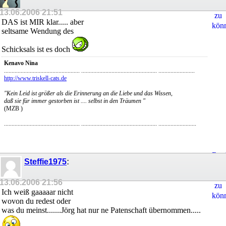
Ant
13.06.2006
21:51
zu
DAS ist MIR klar..... aber
kön
seltsame Wendung des
Schicksals ist es doch
Kenavo Nina
.................................................. .................................................. ........................
http://www.triskell-cats.de
"Kein Leid ist größer als die Erinnerung an die Liebe und das Wissen,
daß sie für immer gestorben ist .... selbst in den Träumen "
(MZB )
.................................................. .................................................. .........................
Regi
Steffie1975
:
um
Ant
13.06.2006
21:56
zu
Ich weiß gaaaaar nicht
kön
wovon du redest oder
was du meinst.......Jörg hat nur ne Patenschaft übernommen.....