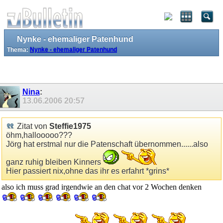
Nynke - ehemaliger Patenhund
Thema:
Nynke - ehemaliger Patenhund
Nina
:
13.06.2006
20:57
Zitat von
Steffie1975
öhm,hallooooo???
Jörg hat erstmal nur die Patenschaft übernommen......also
ganz ruhig bleiben Kinners
Hier passiert nix,ohne das ihr es erfahrt *grins*
also ich muss grad irgendwie an den chat vor 2 Wochen denken