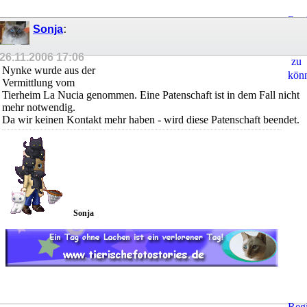
Regi
Sonja
:
um
Ant
26.11.2006
17:06
zu
Nynke wurde aus der
kön
Vermittlung vom
Tierheim La Nucia genommen. Eine Patenschaft ist in dem Fall nicht
mehr notwendig.
Da wir keinen Kontakt mehr haben - wird diese Patenschaft beendet.
Sonja
Regi