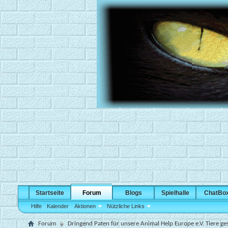
Startseite
Forum
Blogs
Spielhalle
ChatBo
Hilfe
Kalender
Aktionen
Nützliche Links
Forum
Dringend Paten für unsere Animal Help Europe e.V. Tiere ge