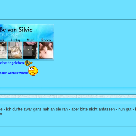
meine Engelchen
en auch wenn es weh tut
e - ich durfte zwar ganz nah an sie ran - aber bitte nicht anfassen - nun gut -
r.