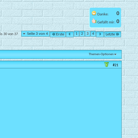
0
Danke:
0
Gefällt mir:
Seite 3 von 4
1
2
3
4
is 30 von 37
Erste
Letzte
Themen-Optionen
#21