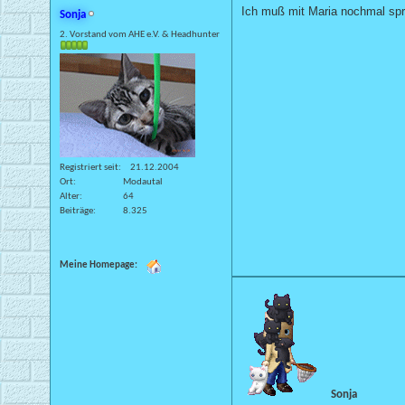
Ich muß mit Maria nochmal spr
Sonja
2. Vorstand vom AHE e.V. & Headhunter
Registriert seit
21.12.2004
Ort
Modautal
Alter
64
Beiträge
8.325
Meine Homepage:
Sonja