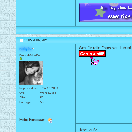
11.05.2006,
20:10
Was für tolle Fotos von Lubita!
nicky4u
Freund & Helfer
Registriert seit
26.12.2004
Ort
Worpswede
Alter
52
Beiträge
53
Meine Homepage:
Liebe Grüße