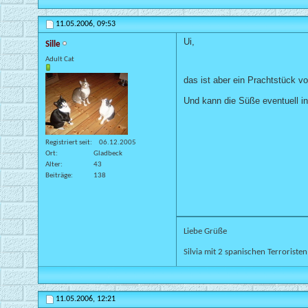
11.05.2006,
09:53
Ui,
Sille
Adult Cat
das ist aber ein Prachtstück v
Und kann die Süße eventuell in
Registriert seit
06.12.2005
Ort
Gladbeck
Alter
43
Beiträge
138
Liebe Grüße
Silvia mit 2 spanischen Terroriste
11.05.2006,
12:21