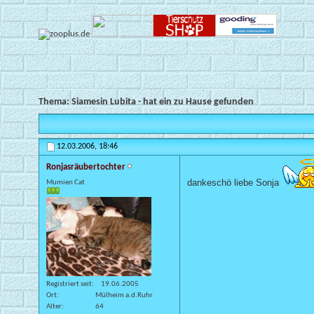
Thema:
Siamesin Lubita - hat ein zu Hause gefunden
12.03.2006,
18:46
Ronjasräubertochter
dankeschö liebe Sonja
Mumien Cat
Registriert seit
19.06.2005
Ort
Mülheim a.d.Ruhr
Alter
64