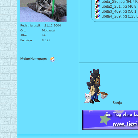
lubita_286.jpg
(64,7 K
lubita2_251.jpg
(46,8
lubita3_409.jpg
(50,1
lubita4_269.jpg
(125,
Registriert seit
21.12.2004
Ort
Modautal
Alter
64
Beiträge
8.325
Meine Homepage:
Sonja