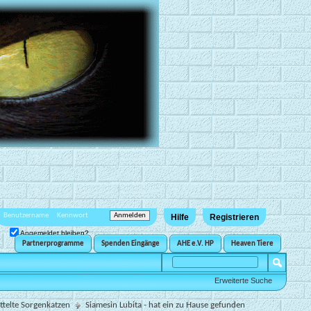
Hilfe
Registrieren
Angemeldet bleiben?
Partnerprogramme
Spenden Eingänge
AHE e.V. HP
Heaven Tiere
Erweiterte Suche
ttelte Sorgenkatzen
Siamesin Lubita - hat ein zu Hause gefunden