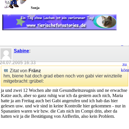
Sonja
Regi
Sabine
:
um
Ant
24.07.2005
16:33
zu
kön
Zitat von
Fränz
hm, biene hat doch grad eben noch von gabi vier winzteile
mitgebracht :grübel:
ja und zwei 12 Wochen alte mit Gesundheitszeugnis und ne erwachse
Katze auch, aber so ganz ruhig war ich da gestern auch nich, Maria
hatte ja am Freitag auch bei Gabi angerufen und ich hab das hier
gelesen usw. und wir sind in keine Kontrolle hier gekommen - nur in
Spananien waren wir bzw. die Cats nich im Compi drin, aber da
hatten wir ja die Bestätigung von AirBerlin, also kein Problem.