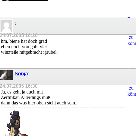
Regi
:
um
Ant
24.07.2005
16:26
zu
hm, biene hat doch grad
kön
eben noch von gabi vier
winzteile mitgebracht :grübel:
Regi
Sonja
:
um
Ant
24.07.2005
16:30
zu
Ja, es geht ja auch mit
kön
Zertifikat. Allerdings muß
dann das was hier oben steht auch sein...