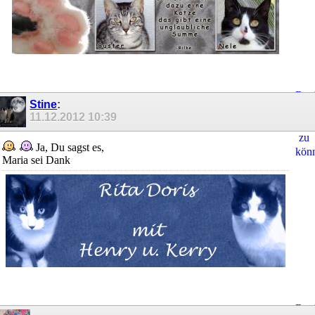
Regi
Stine
:
um
11.12.2012
10:39
Ant
zu
Ja, Du sagst es,
kön
Maria sei Dank
Regi