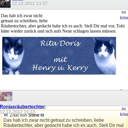
um
12.12.2012
13:37
Ant
zu
Das hab ich zwar nicht
kön
getraut zu schreiben, liebe
Räubertochter, aber gedacht habe ich es auch. Stell Dir mal vor, Tobi
hätte wieder zurück und sich aufs Neue schlagen lassen müssen.
Regi
um
Ant
Ronjasräubertochter
:
zu
12.12.2012
15:15
kön
Zitat von
Stine
Das hab ich zwar nicht getraut zu schreiben, liebe
Räubertochter, aber gedacht habe ich es auch. Stell Dir mal