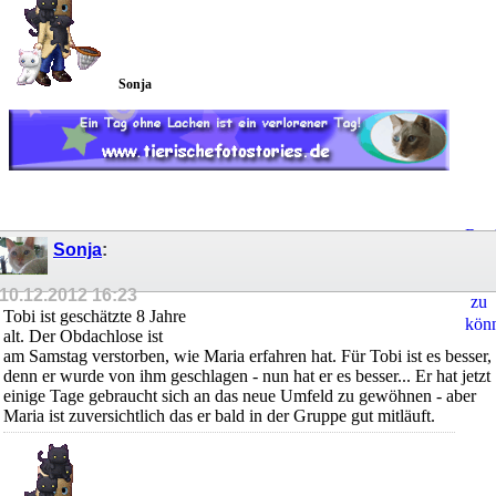
Sonja
Regi
Sonja
:
um
Ant
10.12.2012
16:23
zu
Tobi ist geschätzte 8 Jahre
kön
alt. Der Obdachlose ist
am Samstag verstorben, wie Maria erfahren hat. Für Tobi ist es besser,
denn er wurde von ihm geschlagen - nun hat er es besser... Er hat jetzt
einige Tage gebraucht sich an das neue Umfeld zu gewöhnen - aber
Maria ist zuversichtlich das er bald in der Gruppe gut mitläuft.