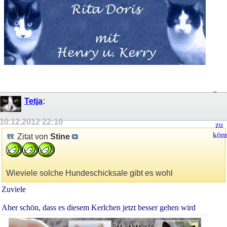
Regi
Tetja
:
um
Ant
10.12.2012
22:10
zu
kön
Zitat von
Stine
Wieviele solche Hundeschicksale gibt es wohl
Zuviele
Aber schön, dass es diesem Kerlchen jetzt besser gehen wird