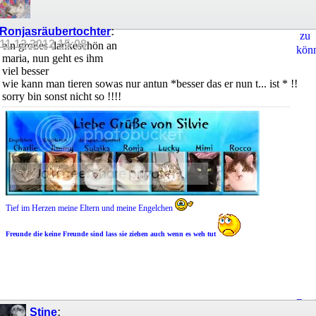
um
Ant
Ronjasräubertochter
:
zu
11.12.2012
15:08
ein großes dankeschön an
kön
maria, nun geht es ihm
viel besser
wie kann man tieren sowas nur antun *besser das er nun t... ist * !!
sorry bin sonst nicht so !!!!
Tief im Herzen meine Eltern und meine Engelchen
Freunde die keine Freunde sind lass sie ziehen auch wenn es weh tut
Regi
Stine
: