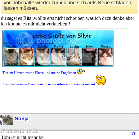
vor, Tobi hätte wieder zurück und sich aufs Neue schlagen
lassen müssen.
du sagst es Rita ,wollte erst nicht schreiben was ich dazu denke aber
ich konnte es mir nicht verkneifen !
Tief im Herzen meine Eltern und meine Engelchen
Freunde die keine Freunde sind lass sie ziehen auch wenn es weh tut
Regi
Sonja
:
um
Ant
17.05.2013
12:36
zu
Tobi ist nicht mehr bei