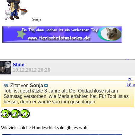
Sonja
Regi
Stine
:
um
10.12.2012
20:26
Ant
zu
kön
Zitat von
Sonja
Tobi ist geschätzte 8 Jahre alt. Der Obdachlose ist am
Samstag verstorben, wie Maria erfahren hat. Für Tobi ist es
besser, denn er wurde von ihm geschlagen
Wieviele solche Hundeschicksale gibt es wohl